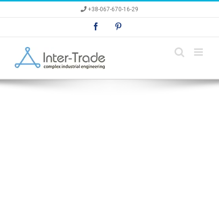
Skip
+38-067-670-16-29
to
content
Facebook
Pinterest