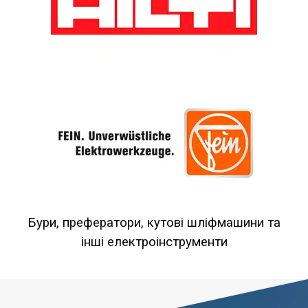
Бури, префератори, кутові шліфмашини та
інші електроінструменти