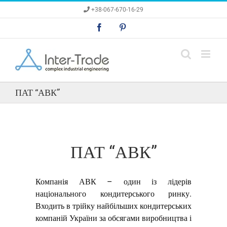
Skip
+38-067-670-16-29
to
content
Facebook
Pinterest
ПАТ “АВК”
ПАТ “АВК”
Компанія АВК – один із лідерів
національного кондитерського ринку.
Входить в трійку найбільших кондитерських
компаній України за обсягами виробництва і