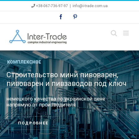
Skip
+38-067-736-97-97
|
info@i-trade.com.ua
to
content
Facebook
Pinterest
КОМПЛЕКСНОЕ
Строительство мини пивоварен,
пивоварен и пивзаводов под ключ
немецкого качества по украинской цене
напрямую от производителя
ПОДРОБНЕЕ